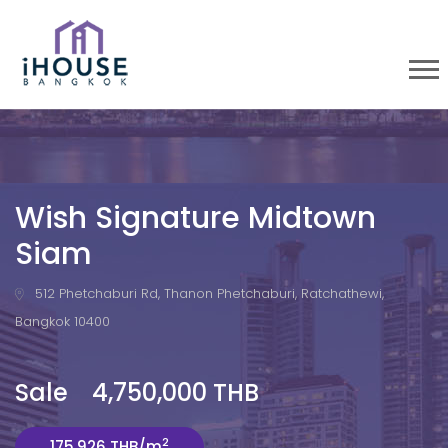
Wish Signature Midtown
Siam
512 Phetchaburi Rd, Thanon Phetchaburi, Ratchathewi,
Bangkok 10400
Sale 4,750,000 THB
2
175,926 THB/m