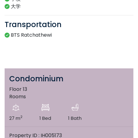
大学
Transportation
BTS Ratchathewi
Condominium
Floor 13
Rooms
2
27 m
1 Bed
1 Bath
Property ID : IH005173