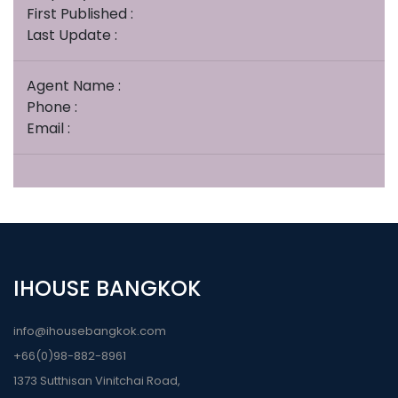
First Published :
Last Update :
Agent Name :
Phone :
Email :
IHOUSE BANGKOK
info@ihousebangkok.com
+66(0)98-882-8961
1373 Sutthisan Vinitchai Road,