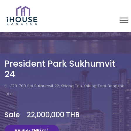
President Park Sukhumvit
24
370-709 Soi Sukhumvit 22, Khlong Tan, Khlong Toei, Bangkok
10110
Sale 22,000,000 THB
2
98,655 THB/m