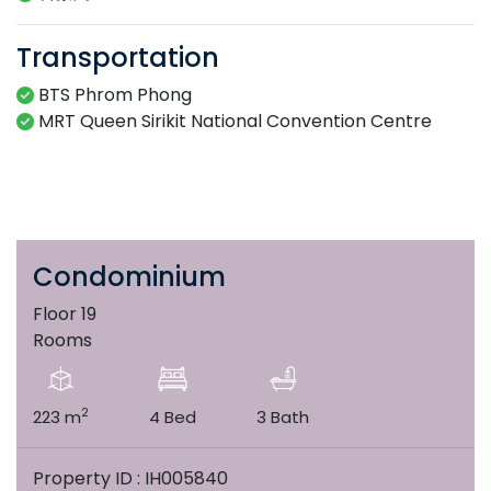
Transportation
BTS Phrom Phong
MRT Queen Sirikit National Convention Centre
Condominium
Floor 19
Rooms
2
223 m
4 Bed
3 Bath
Property ID : IH005840