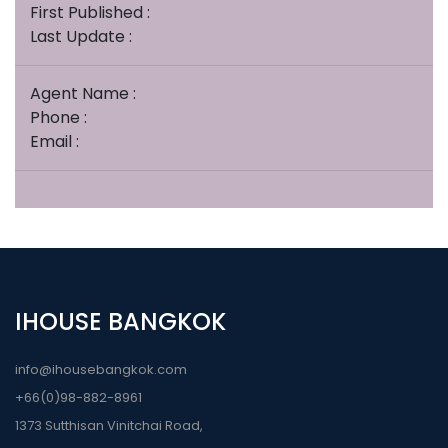
First Published :
Last Update :
Agent Name :
Phone :
Email :
IHOUSE BANGKOK
info@ihousebangkok.com
+66(0)98-882-8961
1373 Sutthisan Vinitchai Road,