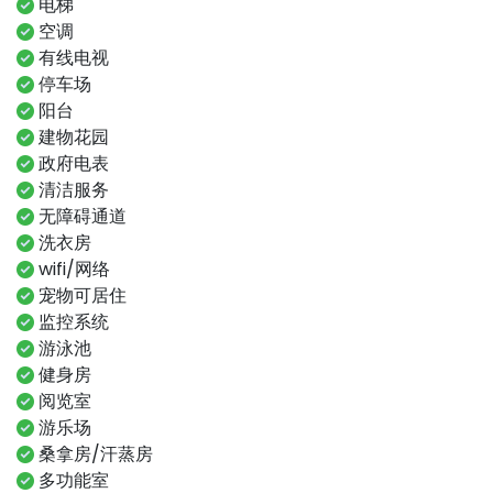
电梯
空调
有线电视
停车场
阳台
建物花园
政府电表
清洁服务
无障碍通道
洗衣房
wifi/网络
宠物可居住
监控系统
游泳池
健身房
阅览室
游乐场
桑拿房/汗蒸房
多功能室