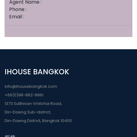
Agent Name :
Phone :
Email :
IHOUSE BANGKOK
info@ihousebangkok.com
+66(0)98-882-8961
1373 Sutthisan Vinitchai Road,
Din-Daeng Sub-district,
Din-Daeng District, Bangkok 10400