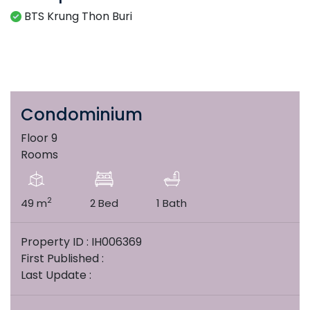
BTS Krung Thon Buri
Condominium
Floor 9
Rooms
2
49 m
2 Bed
1 Bath
Property ID : IH006369
First Published :
Last Update :