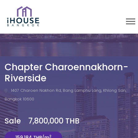
Chapter Charoennakhorn-
Riverside
1407 Charoen Nakhon Rd, Bang Lamphu Lang, Khlong San,
Bangkok 10600
Sale 7,800,000 THB
2
159,184 THB/m