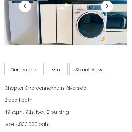
Description
Map
Street View
Chapter Charoennakhorn-Riverside
2 bed 1 bath
49 sq.m., 9th floor, B building
Sale 7,800,000 baht