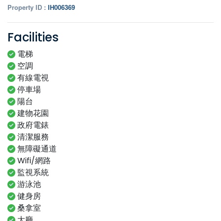
Property ID :
IH006369
Facilities
電梯
空調
有線電視
停車場
陽台
建物花園
政府電錶
清潔服務
無障礙通道
Wifi/網路
監視系統
游泳池
健身房
桑拿室
大廳