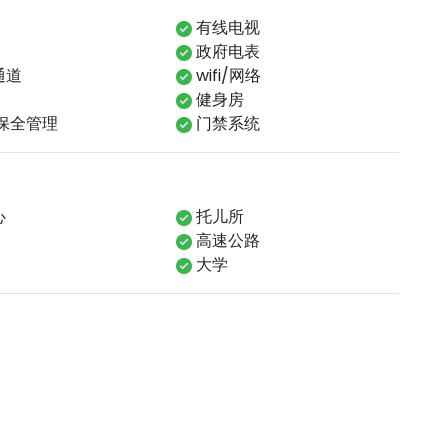
有线电视
政府电表
通道
wifi/网络
健身房
保全管理
门禁系统
心
托儿所
高速公路
大学