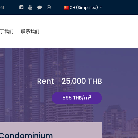
61
CH (Simplified)
于我们
联系我们
Rent 25,000 THB
2
595 THB/m
Condominium