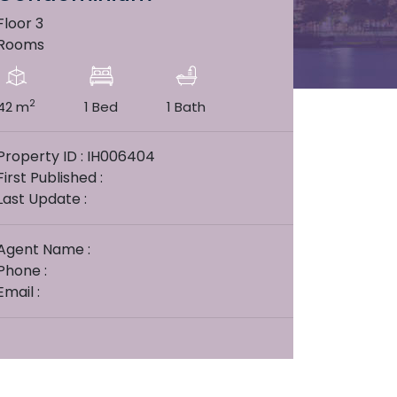
Floor 3
Rooms
2
42 m
1 Bed
1 Bath
Property ID : IH006404
First Published :
Last Update :
Agent Name :
Phone :
Email :