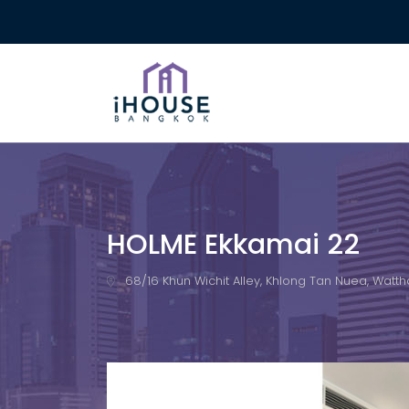
HOLME Ekkamai 22
68/16 Khun Wichit Alley, Khlong Tan Nuea, Watth