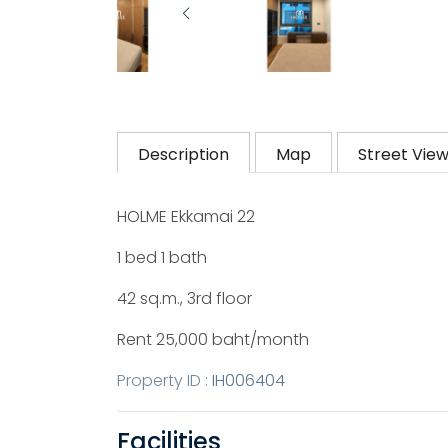
Description
Map
Street Vie
HOLME Ekkamai 22
1 bed 1 bath
42 sq.m., 3rd floor
Rent 25,000 baht/month
Property ID :
IH006404
Facilities