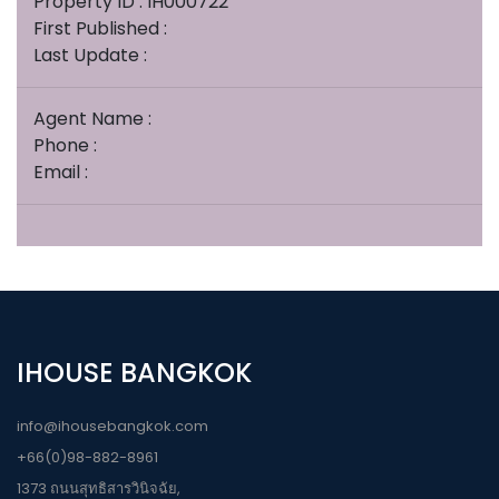
Property ID : IH000722
First Published :
Last Update :
Agent Name :
Phone :
Email :
IHOUSE BANGKOK
info@ihousebangkok.com
+66(0)98-882-8961
1373 ถนนสุทธิสารวินิจฉัย,